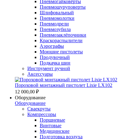
Пневмогайковёрты
Пневмошуруповерты
Шлифовальный
Пневмомолотки
Пневмодрели
Пневмозубила
Пневмозаклёпочники
Краскораспылители
Аэрографы
Моющие пистолеты
Продувочный
Подкачка шин
Инструмент ручной
Аксессуары
Пороховой монтажный пистолет Lixie LX102
12 000,00 ₽
Оборудование
Оборудование
Сваекруты
Компрессоры
Поршневые
Винтовые
Медицинские
Подготовка воздуха