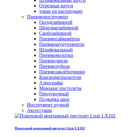
Шлифовальные круги
Отрезные круги
товар на распродаже
Пневмоинструмент
Гвоздезабивной
Шпилькозабивной
Скобозабивной
Пневмогайковёрты
Пневмошуруповерты
Шлифовальный
Пневмомолотки
Пневмодрели
Пневмозубила
Пневмозаклёпочники
Краскораспылители
Аэрографы
Моющие пистолеты
Продувочный
Подкачка шин
Инструмент ручной
Аксессуары
Пороховой монтажный пистолет Lixie LX102