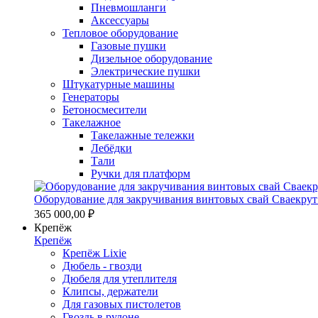
Пневмошланги
Аксессуары
Тепловое оборудование
Газовые пушки
Дизельное оборудование
Электрические пушки
Штукатурные машины
Генераторы
Бетоносмесители
Такелажное
Такелажные тележки
Лебёдки
Тали
Ручки для платформ
Оборудование для закручивания винтовых свай Сваекрут
365 000,00 ₽
Крепёж
Крепёж
Крепёж Lixie
Дюбель - гвозди
Дюбеля для утеплителя
Клипсы, держатели
Для газовых пистолетов
Гвоздь в рулоне