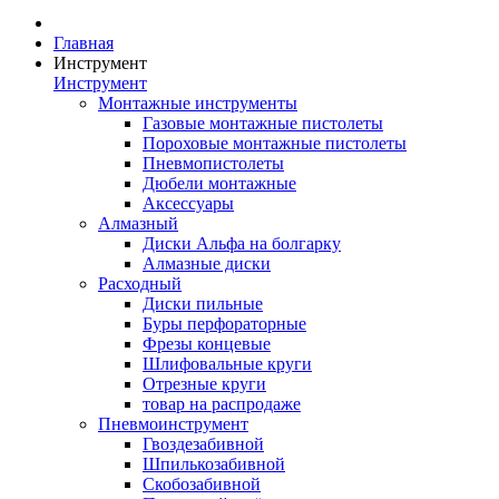
Главная
Инструмент
Инструмент
Монтажные инструменты
Газовые монтажные пистолеты
Пороховые монтажные пистолеты
Пневмопистолеты
Дюбели монтажные
Аксессуары
Алмазный
Диски Альфа на болгарку
Алмазные диски
Расходный
Диски пильные
Буры перфораторные
Фрезы концевые
Шлифовальные круги
Отрезные круги
товар на распродаже
Пневмоинструмент
Гвоздезабивной
Шпилькозабивной
Скобозабивной