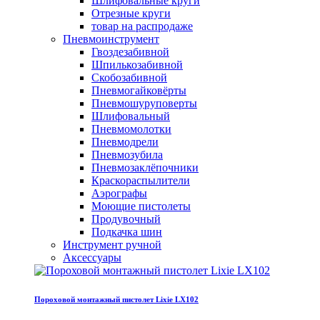
Шлифовальные круги
Отрезные круги
товар на распродаже
Пневмоинструмент
Гвоздезабивной
Шпилькозабивной
Скобозабивной
Пневмогайковёрты
Пневмошуруповерты
Шлифовальный
Пневмомолотки
Пневмодрели
Пневмозубила
Пневмозаклёпочники
Краскораспылители
Аэрографы
Моющие пистолеты
Продувочный
Подкачка шин
Инструмент ручной
Аксессуары
Пороховой монтажный пистолет Lixie LX102