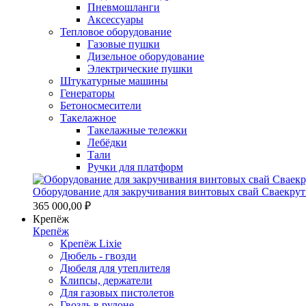
Пневмошланги
Аксессуары
Тепловое оборудование
Газовые пушки
Дизельное оборудование
Электрические пушки
Штукатурные машины
Генераторы
Бетоносмесители
Такелажное
Такелажные тележки
Лебёдки
Тали
Ручки для платформ
Оборудование для закручивания винтовых свай Сваекрут
365 000,00 ₽
Крепёж
Крепёж
Крепёж Lixie
Дюбель - гвозди
Дюбеля для утеплителя
Клипсы, держатели
Для газовых пистолетов
Гвоздь в рулоне