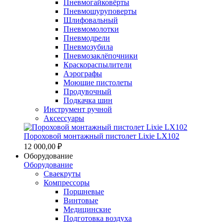
Пневмогайковёрты
Пневмошуруповерты
Шлифовальный
Пневмомолотки
Пневмодрели
Пневмозубила
Пневмозаклёпочники
Краскораспылители
Аэрографы
Моющие пистолеты
Продувочный
Подкачка шин
Инструмент ручной
Аксессуары
Пороховой монтажный пистолет Lixie LX102
12 000,00 ₽
Оборудование
Оборудование
Сваекруты
Компрессоры
Поршневые
Винтовые
Медицинские
Подготовка воздуха