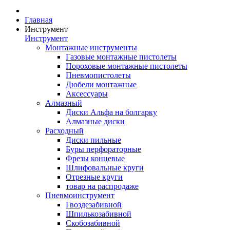
Главная
Инструмент
Инструмент
Монтажные инструменты
Газовые монтажные пистолеты
Пороховые монтажные пистолеты
Пневмопистолеты
Дюбели монтажные
Аксессуары
Алмазный
Диски Альфа на болгарку
Алмазные диски
Расходный
Диски пильные
Буры перфораторные
Фрезы концевые
Шлифовальные круги
Отрезные круги
товар на распродаже
Пневмоинструмент
Гвоздезабивной
Шпилькозабивной
Скобозабивной