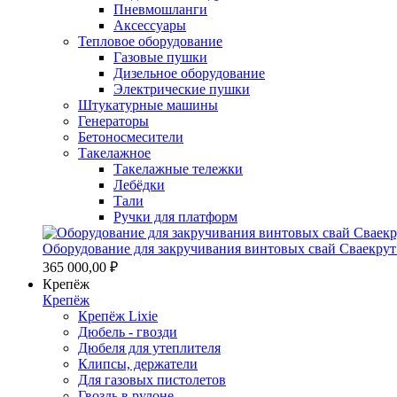
Пневмошланги
Аксессуары
Тепловое оборудование
Газовые пушки
Дизельное оборудование
Электрические пушки
Штукатурные машины
Генераторы
Бетоносмесители
Такелажное
Такелажные тележки
Лебёдки
Тали
Ручки для платформ
Оборудование для закручивания винтовых свай Сваекрут
365 000,00 ₽
Крепёж
Крепёж
Крепёж Lixie
Дюбель - гвозди
Дюбеля для утеплителя
Клипсы, держатели
Для газовых пистолетов
Гвоздь в рулоне