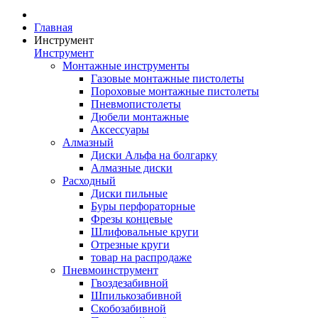
Главная
Инструмент
Инструмент
Монтажные инструменты
Газовые монтажные пистолеты
Пороховые монтажные пистолеты
Пневмопистолеты
Дюбели монтажные
Аксессуары
Алмазный
Диски Альфа на болгарку
Алмазные диски
Расходный
Диски пильные
Буры перфораторные
Фрезы концевые
Шлифовальные круги
Отрезные круги
товар на распродаже
Пневмоинструмент
Гвоздезабивной
Шпилькозабивной
Скобозабивной