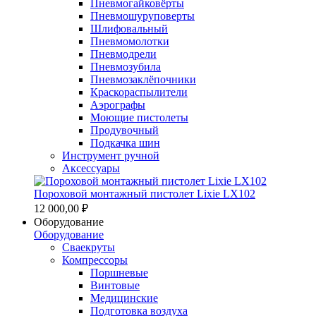
Пневмогайковёрты
Пневмошуруповерты
Шлифовальный
Пневмомолотки
Пневмодрели
Пневмозубила
Пневмозаклёпочники
Краскораспылители
Аэрографы
Моющие пистолеты
Продувочный
Подкачка шин
Инструмент ручной
Аксессуары
Пороховой монтажный пистолет Lixie LX102
12 000,00 ₽
Оборудование
Оборудование
Сваекруты
Компрессоры
Поршневые
Винтовые
Медицинские
Подготовка воздуха