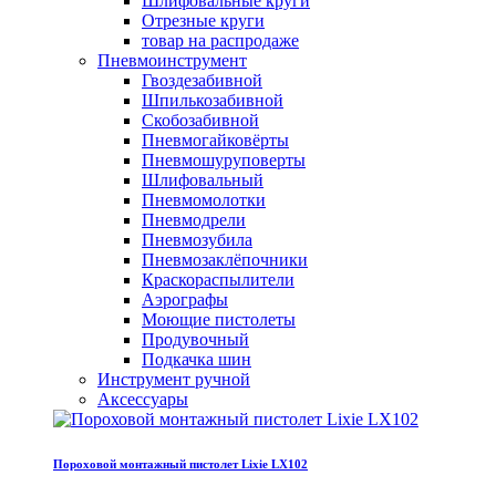
Шлифовальные круги
Отрезные круги
товар на распродаже
Пневмоинструмент
Гвоздезабивной
Шпилькозабивной
Скобозабивной
Пневмогайковёрты
Пневмошуруповерты
Шлифовальный
Пневмомолотки
Пневмодрели
Пневмозубила
Пневмозаклёпочники
Краскораспылители
Аэрографы
Моющие пистолеты
Продувочный
Подкачка шин
Инструмент ручной
Аксессуары
Пороховой монтажный пистолет Lixie LX102