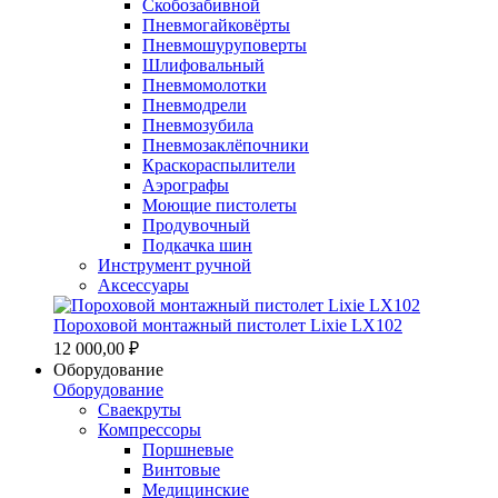
Скобозабивной
Пневмогайковёрты
Пневмошуруповерты
Шлифовальный
Пневмомолотки
Пневмодрели
Пневмозубила
Пневмозаклёпочники
Краскораспылители
Аэрографы
Моющие пистолеты
Продувочный
Подкачка шин
Инструмент ручной
Аксессуары
Пороховой монтажный пистолет Lixie LX102
12 000,00 ₽
Оборудование
Оборудование
Сваекруты
Компрессоры
Поршневые
Винтовые
Медицинские