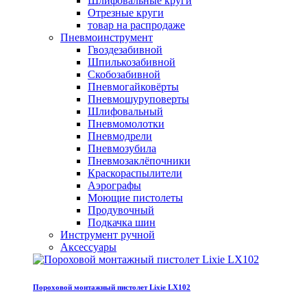
Шлифовальные круги
Отрезные круги
товар на распродаже
Пневмоинструмент
Гвоздезабивной
Шпилькозабивной
Скобозабивной
Пневмогайковёрты
Пневмошуруповерты
Шлифовальный
Пневмомолотки
Пневмодрели
Пневмозубила
Пневмозаклёпочники
Краскораспылители
Аэрографы
Моющие пистолеты
Продувочный
Подкачка шин
Инструмент ручной
Аксессуары
Пороховой монтажный пистолет Lixie LX102