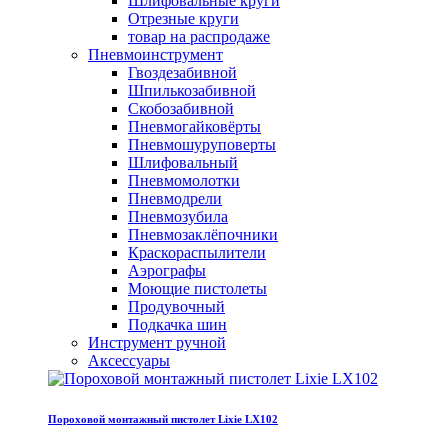
Шлифовальные круги
Отрезные круги
товар на распродаже
Пневмоинструмент
Гвоздезабивной
Шпилькозабивной
Скобозабивной
Пневмогайковёрты
Пневмошуруповерты
Шлифовальный
Пневмомолотки
Пневмодрели
Пневмозубила
Пневмозаклёпочники
Краскораспылители
Аэрографы
Моющие пистолеты
Продувочный
Подкачка шин
Инструмент ручной
Аксессуары
Пороховой монтажный пистолет Lixie LX102