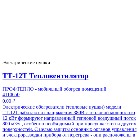
Электрические пушки
ТТ-12Т Тепловентилятор
ПРОФТЕПЛО - мобильный обогрев помещений
4110650
0,00 ₽
Электрические обогреватели (тепловые пушки) модели
ТТ-12Т работают от напряжения 380В с тепловой мощностью
12 кВт формируют направленный тепловой воздушный поток
800 м3/ч , особенно необходимый при просушке стен и других
поверхностей. С целью защиты основных органов управления
и электроразводки прибора от перегрева - они расположены в