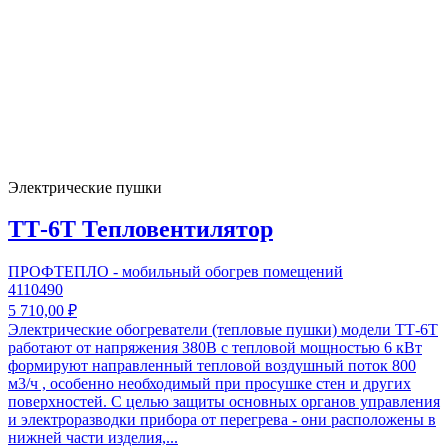
Электрические пушки
ТТ-6Т Тепловентилятор
ПРОФТЕПЛО - мобильный обогрев помещений
4110490
5 710,00 ₽
Электрические обогреватели (тепловые пушки) модели ТТ-6Т
работают от напряжения 380В с тепловой мощностью 6 кВт
формируют направленный тепловой воздушный поток 800
м3/ч , особенно необходимый при просушке стен и других
поверхностей. С целью защиты основных органов управления
и электроразводки прибора от перегрева - они расположены в
нижней части изделия,...