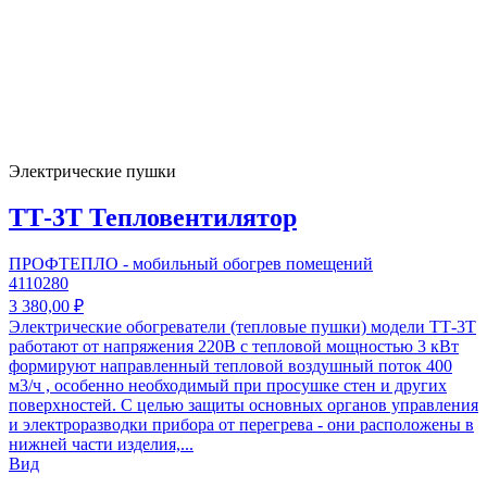
Электрические пушки
ТТ-3Т Тепловентилятор
ПРОФТЕПЛО - мобильный обогрев помещений
4110280
3 380,00 ₽
Электрические обогреватели (тепловые пушки) модели ТТ-3Т
работают от напряжения 220В с тепловой мощностью 3 кВт
формируют направленный тепловой воздушный поток 400
м3/ч , особенно необходимый при просушке стен и других
поверхностей. С целью защиты основных органов управления
и электроразводки прибора от перегрева - они расположены в
нижней части изделия,...
Вид