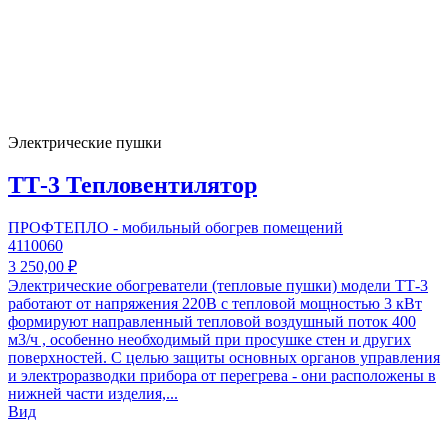
Электрические пушки
ТТ-3 Тепловентилятор
ПРОФТЕПЛО - мобильный обогрев помещений
4110060
3 250,00 ₽
Электрические обогреватели (тепловые пушки) модели ТТ-3
работают от напряжения 220В с тепловой мощностью 3 кВт
формируют направленный тепловой воздушный поток 400
м3/ч , особенно необходимый при просушке стен и других
поверхностей. С целью защиты основных органов управления
и электроразводки прибора от перегрева - они расположены в
нижней части изделия,...
Вид