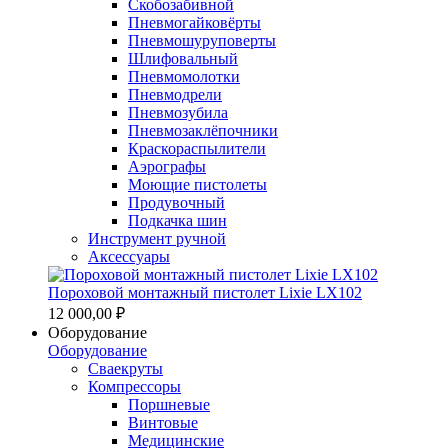
Скобозабивной
Пневмогайковёрты
Пневмошуруповерты
Шлифовальный
Пневмомолотки
Пневмодрели
Пневмозубила
Пневмозаклёпочники
Краскораспылители
Аэрографы
Моющие пистолеты
Продувочный
Подкачка шин
Инструмент ручной
Аксессуары
Пороховой монтажный пистолет Lixie LX102
12 000,00 ₽
Оборудование
Оборудование
Сваекруты
Компрессоры
Поршневые
Винтовые
Медицинские