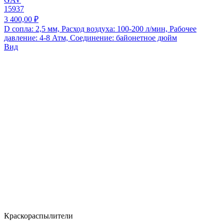
15937
3 400,00 ₽
D сопла: 2,5 мм, Расход воздуха: 100-200 л/мин, Рабочее
давление: 4-8 Атм, Соединение: байонетное дюйм
Вид
Краскораспылители