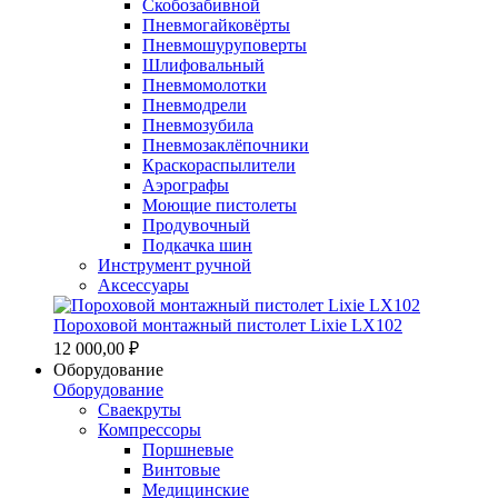
Скобозабивной
Пневмогайковёрты
Пневмошуруповерты
Шлифовальный
Пневмомолотки
Пневмодрели
Пневмозубила
Пневмозаклёпочники
Краскораспылители
Аэрографы
Моющие пистолеты
Продувочный
Подкачка шин
Инструмент ручной
Аксессуары
Пороховой монтажный пистолет Lixie LX102
12 000,00 ₽
Оборудование
Оборудование
Сваекруты
Компрессоры
Поршневые
Винтовые
Медицинские