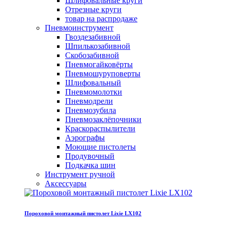
Шлифовальные круги
Отрезные круги
товар на распродаже
Пневмоинструмент
Гвоздезабивной
Шпилькозабивной
Скобозабивной
Пневмогайковёрты
Пневмошуруповерты
Шлифовальный
Пневмомолотки
Пневмодрели
Пневмозубила
Пневмозаклёпочники
Краскораспылители
Аэрографы
Моющие пистолеты
Продувочный
Подкачка шин
Инструмент ручной
Аксессуары
Пороховой монтажный пистолет Lixie LX102