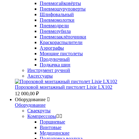
Пневмогайковёрты
Пневмошуруповерты
Шлифовальный
Пневмомолотки
Пневмодрели
Пневмозубила
Пневмозаклёпочники
Краскораспылители
Аэрографы
Моющие пистолеты
Продувочный
Подкачка шин
Инструмент ручной
Аксессуары
Пороховой монтажный пистолет Lixie LX102
12 000,00 ₽
Оборудование
Оборудование
Сваекруты
Компрессоры
Поршневые
Винтовые
Медицинские
Подготовка воздуха