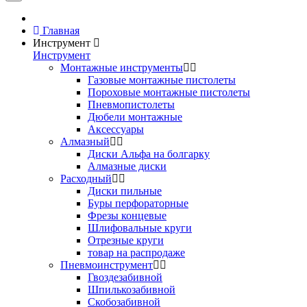
Главная
Инструмент
Инструмент
Монтажные инструменты
Газовые монтажные пистолеты
Пороховые монтажные пистолеты
Пневмопистолеты
Дюбели монтажные
Аксессуары
Алмазный
Диски Альфа на болгарку
Алмазные диски
Расходный
Диски пильные
Буры перфораторные
Фрезы концевые
Шлифовальные круги
Отрезные круги
товар на распродаже
Пневмоинструмент
Гвоздезабивной
Шпилькозабивной
Скобозабивной