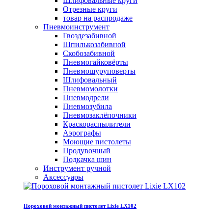
Шлифовальные круги
Отрезные круги
товар на распродаже
Пневмоинструмент
Гвоздезабивной
Шпилькозабивной
Скобозабивной
Пневмогайковёрты
Пневмошуруповерты
Шлифовальный
Пневмомолотки
Пневмодрели
Пневмозубила
Пневмозаклёпочники
Краскораспылители
Аэрографы
Моющие пистолеты
Продувочный
Подкачка шин
Инструмент ручной
Аксессуары
Пороховой монтажный пистолет Lixie LX102