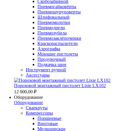
Скобозабивной
Пневмогайковёрты
Пневмошуруповерты
Шлифовальный
Пневмомолотки
Пневмодрели
Пневмозубила
Пневмозаклёпочники
Краскораспылители
Аэрографы
Моющие пистолеты
Продувочный
Подкачка шин
Инструмент ручной
Аксессуары
Пороховой монтажный пистолет Lixie LX102
12 000,00 ₽
Оборудование
Оборудование
Сваекруты
Компрессоры
Поршневые
Винтовые
Медицинские