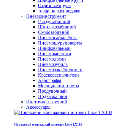
Шлифовальные круги
Отрезные круги
товар на распродаже
Пневмоинструмент
Гвоздезабивной
Шпилькозабивной
Скобозабивной
Пневмогайковёрты
Пневмошуруповерты
Шлифовальный
Пневмомолотки
Пневмодрели
Пневмозубила
Пневмозаклёпочники
Краскораспылители
Аэрографы
Моющие пистолеты
Продувочный
Подкачка шин
Инструмент ручной
Аксессуары
Пороховой монтажный пистолет Lixie LX102