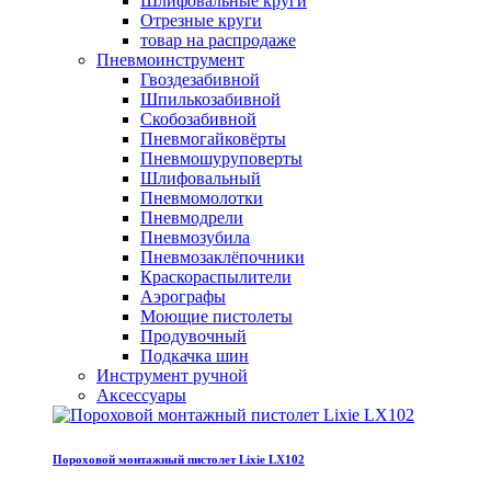
Шлифовальные круги
Отрезные круги
товар на распродаже
Пневмоинструмент
Гвоздезабивной
Шпилькозабивной
Скобозабивной
Пневмогайковёрты
Пневмошуруповерты
Шлифовальный
Пневмомолотки
Пневмодрели
Пневмозубила
Пневмозаклёпочники
Краскораспылители
Аэрографы
Моющие пистолеты
Продувочный
Подкачка шин
Инструмент ручной
Аксессуары
Пороховой монтажный пистолет Lixie LX102