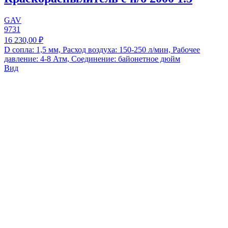
GAV
9731
16 230,00 ₽
D сопла: 1,5 мм, Расход воздуха: 150-250 л/мин, Рабочее
давление: 4-8 Атм, Соединение: байонетное дюйм
Вид