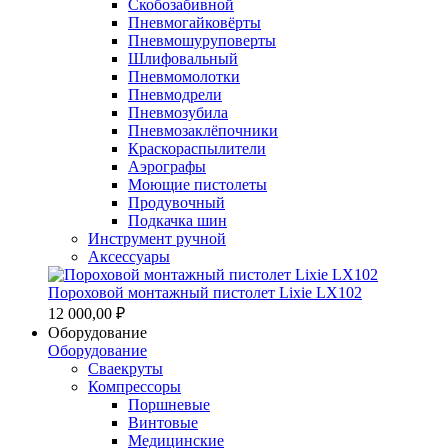
Скобозабивной
Пневмогайковёрты
Пневмошуруповерты
Шлифовальный
Пневмомолотки
Пневмодрели
Пневмозубила
Пневмозаклёпочники
Краскораспылители
Аэрографы
Моющие пистолеты
Продувочный
Подкачка шин
Инструмент ручной
Аксессуары
Пороховой монтажный пистолет Lixie LX102
12 000,00 ₽
Оборудование
Оборудование
Сваекруты
Компрессоры
Поршневые
Винтовые
Медицинские