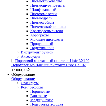
Пневмогайковёрты
Пневмошуруповерты
Шлифовальный
Пневмомолотки
Пневмодрели
Пневмозубила
Пневмозаклёпочники
Краскораспылители
Аэрографы
Моющие пистолеты
Продувочный
Подкачка шин
Инструмент ручной
Аксессуары
Пороховой монтажный пистолет Lixie LX102
12 000,00 ₽
Оборудование
Оборудование
Сваекруты
Компрессоры
Поршневые
Винтовые
Медицинские
Подготовка воздуха