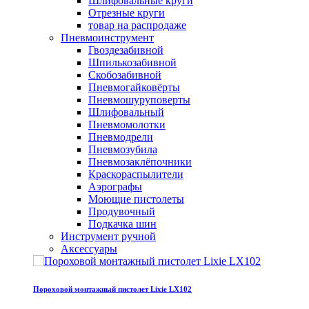
Шлифовальные круги
Отрезные круги
товар на распродаже
Пневмоинструмент
Гвоздезабивной
Шпилькозабивной
Скобозабивной
Пневмогайковёрты
Пневмошуруповерты
Шлифовальный
Пневмомолотки
Пневмодрели
Пневмозубила
Пневмозаклёпочники
Краскораспылители
Аэрографы
Моющие пистолеты
Продувочный
Подкачка шин
Инструмент ручной
Аксессуары
Пороховой монтажный пистолет Lixie LX102