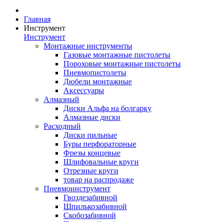
Главная
Инструмент
Инструмент
Монтажные инструменты
Газовые монтажные пистолеты
Пороховые монтажные пистолеты
Пневмопистолеты
Дюбели монтажные
Аксессуары
Алмазный
Диски Альфа на болгарку
Алмазные диски
Расходный
Диски пильные
Буры перфораторные
Фрезы концевые
Шлифовальные круги
Отрезные круги
товар на распродаже
Пневмоинструмент
Гвоздезабивной
Шпилькозабивной
Скобозабивной