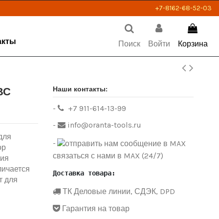
+7-8162-68-52-03
акты
Поиск
Войти
Корзина
Наши контакты:
ВС
-
+7 911-614-13-99
-
info@oranta-tools.ru
для
-
ор
связаться с нами в MAX (24/7)
ния
личается
Доставка товара:
т для
ТК Деловые линии, СДЭК, DPD
Гарантия на товар