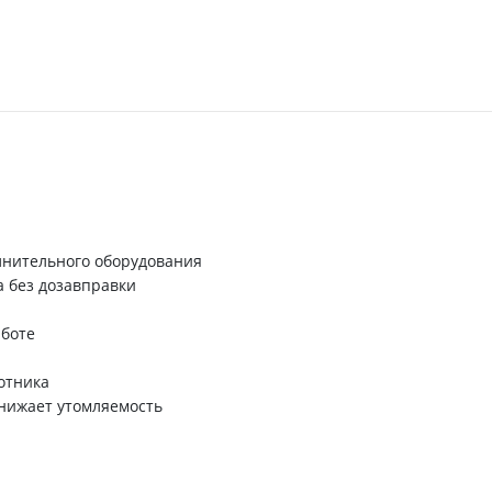
лнительного оборудования
 без дозавправки
аботе
отника
снижает утомляемость