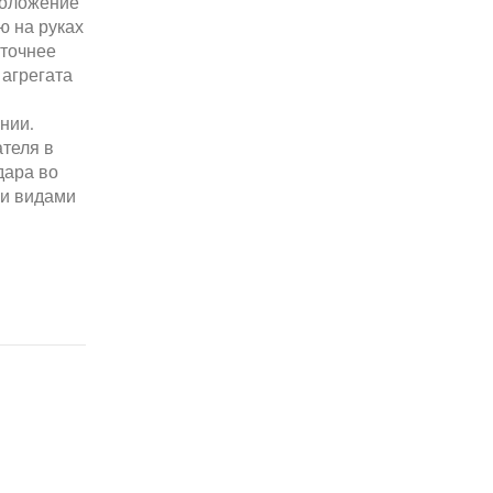
положение
ю на руках
 точнее
 агрегата
нии.
ателя в
дара во
ми видами