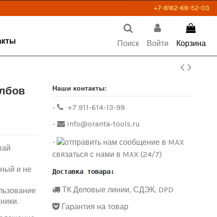
+7-8162-68-52-03
акты
Поиск
Войти
Корзина
Наши контакты:
олбов
-
+7 911-614-13-99
-
info@oranta-tools.ru
-
вай
связаться с нами в MAX (24/7)
щный и не
Доставка товара:
ТК Деловые линии, СДЭК, DPD
льзование
ники.
Гарантия на товар