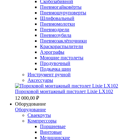
Скобозабивной
Пневмогайковёрты
Пневмошуруповерты
Шлифовальный
Пневмомолотки
Пневмодрели
Пневмозубила
Пневмозаклёпочники
Краскораспылители
Аэрографы
Моющие пистолеты
Продувочный
Подкачка шин
Инструмент ручной
Аксессуары
Пороховой монтажный пистолет Lixie LX102
12 000,00 ₽
Оборудование
Оборудование
Сваекруты
Компрессоры
Поршневые
Винтовые
Медицинские