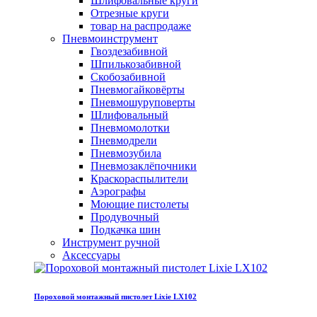
Шлифовальные круги
Отрезные круги
товар на распродаже
Пневмоинструмент
Гвоздезабивной
Шпилькозабивной
Скобозабивной
Пневмогайковёрты
Пневмошуруповерты
Шлифовальный
Пневмомолотки
Пневмодрели
Пневмозубила
Пневмозаклёпочники
Краскораспылители
Аэрографы
Моющие пистолеты
Продувочный
Подкачка шин
Инструмент ручной
Аксессуары
Пороховой монтажный пистолет Lixie LX102