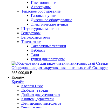
Пневмошланги
Аксессуары
Тепловое оборудование
Газовые пушки
Дизельное оборудование
Электрические пушки
Штукатурные машины
Генераторы
Бетоносмесители
Такелажное
Такелажные тележки
Лебёдки
Тали
Ручки для платформ
Оборудование для закручивания винтовых свай Сваекрут
365 000,00 ₽
Крепёж
Крепёж
Крепёж Lixie
Дюбель - гвозди
Дюбеля для утеплителя
Клипсы, держатели
Для газовых пистолетов
Гвоздь в рулоне