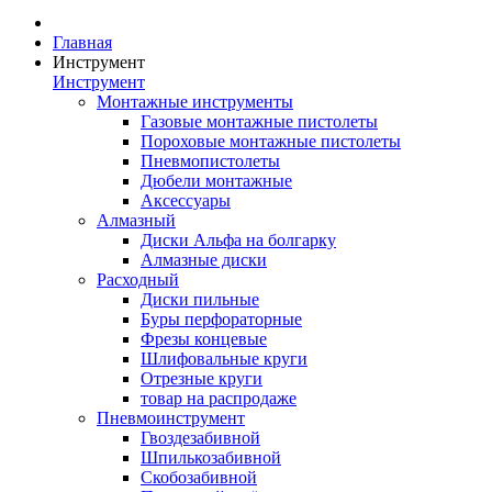
Главная
Инструмент
Инструмент
Монтажные инструменты
Газовые монтажные пистолеты
Пороховые монтажные пистолеты
Пневмопистолеты
Дюбели монтажные
Аксессуары
Алмазный
Диски Альфа на болгарку
Алмазные диски
Расходный
Диски пильные
Буры перфораторные
Фрезы концевые
Шлифовальные круги
Отрезные круги
товар на распродаже
Пневмоинструмент
Гвоздезабивной
Шпилькозабивной
Скобозабивной