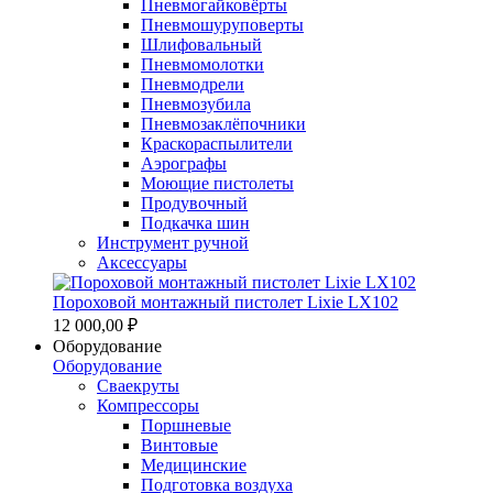
Пневмогайковёрты
Пневмошуруповерты
Шлифовальный
Пневмомолотки
Пневмодрели
Пневмозубила
Пневмозаклёпочники
Краскораспылители
Аэрографы
Моющие пистолеты
Продувочный
Подкачка шин
Инструмент ручной
Аксессуары
Пороховой монтажный пистолет Lixie LX102
12 000,00 ₽
Оборудование
Оборудование
Сваекруты
Компрессоры
Поршневые
Винтовые
Медицинские
Подготовка воздуха