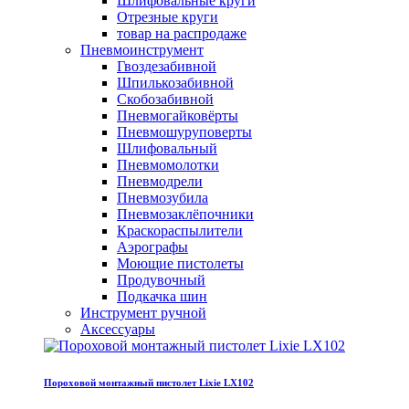
Шлифовальные круги
Отрезные круги
товар на распродаже
Пневмоинструмент
Гвоздезабивной
Шпилькозабивной
Скобозабивной
Пневмогайковёрты
Пневмошуруповерты
Шлифовальный
Пневмомолотки
Пневмодрели
Пневмозубила
Пневмозаклёпочники
Краскораспылители
Аэрографы
Моющие пистолеты
Продувочный
Подкачка шин
Инструмент ручной
Аксессуары
Пороховой монтажный пистолет Lixie LX102