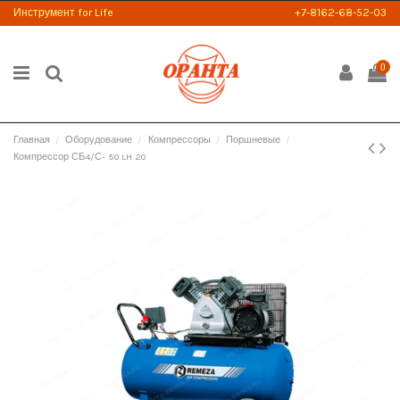
Инструмент for Life
+7-8162-68-52-03
0
Главная
Оборудование
Компрессоры
Поршневые
Компрессор СБ4/С- 50 LH 20