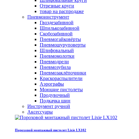
Шлифовальные круги
Отрезные круги
товар на распродаже
Пневмоинструмент
Гвоздезабивной
Шпилькозабивной
Скобозабивной
Пневмогайковёрты
Пневмошуруповерты
Шлифовальный
Пневмомолотки
Пневмодрели
Пневмозубила
Пневмозаклёпочники
Краскораспылители
Аэрографы
Моющие пистолеты
Продувочный
Подкачка шин
Инструмент ручной
Аксессуары
Пороховой монтажный пистолет Lixie LX102