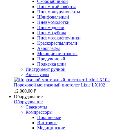
Скобозабивной
Пневмогайковёрты
Пневмошуруповерты
Шлифовальный
Пневмомолотки
Пневмодрели
Пневмозубила
Пневмозаклёпочники
Краскораспылители
Аэрографы
Моющие пистолеты
Продувочный
Подкачка шин
Инструмент ручной
Аксессуары
Пороховой монтажный пистолет Lixie LX102
12 000,00 ₽
Оборудование
Оборудование
Сваекруты
Компрессоры
Поршневые
Винтовые
Медицинские