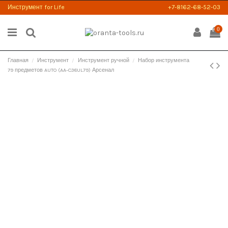
Инструмент for Life
+7-8162-68-52-03
0
Главная
Инструмент
Инструмент ручной
Набор инструмента
79 предметов AUTO (AA-C38UL79) Арсенал