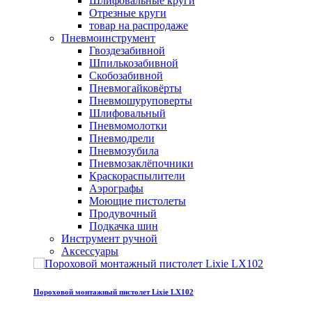
Шлифовальные круги
Отрезные круги
товар на распродаже
Пневмоинструмент
Гвоздезабивной
Шпилькозабивной
Скобозабивной
Пневмогайковёрты
Пневмошуруповерты
Шлифовальный
Пневмомолотки
Пневмодрели
Пневмозубила
Пневмозаклёпочники
Краскораспылители
Аэрографы
Моющие пистолеты
Продувочный
Подкачка шин
Инструмент ручной
Аксессуары
Пороховой монтажный пистолет Lixie LX102