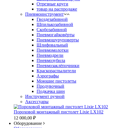
Отрезные круги
товар на распродаже
Пневмоинструмент
Гвоздезабивной
Шпилькозабивной
Скобозабивной
Пневмогайковёрты
Пневмошуруповерты
Шлифовальный
Пневмомолотки
Пневмодрели
Пневмозубила
Пневмозаклёпочники
Краскораспылители
Аэрографы
Моющие пистолеты
Продувочный
Подкачка шин
Инструмент ручной
Аксессуары
Пороховой монтажный пистолет Lixie LX102
12 000,00 ₽
Оборудование