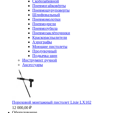
Скобозабивной
Пневмогайковёрты
Пневмошуруповерты
Шлифовальный
Пневмомолотки
Пневмодрели
Пневмозубила
Пневмозаклёпочники
Краскораспылители
Аэрографы
Моющие пистолеты
Продувочный
Подкачка шин
Инструмент ручной
Аксессуары
Пороховой монтажный пистолет Lixie LX102
12 000,00 ₽
Оборудование