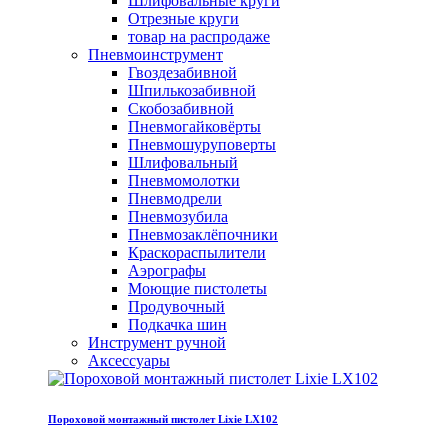
Шлифовальные круги
Отрезные круги
товар на распродаже
Пневмоинструмент
Гвоздезабивной
Шпилькозабивной
Скобозабивной
Пневмогайковёрты
Пневмошуруповерты
Шлифовальный
Пневмомолотки
Пневмодрели
Пневмозубила
Пневмозаклёпочники
Краскораспылители
Аэрографы
Моющие пистолеты
Продувочный
Подкачка шин
Инструмент ручной
Аксессуары
Пороховой монтажный пистолет Lixie LX102