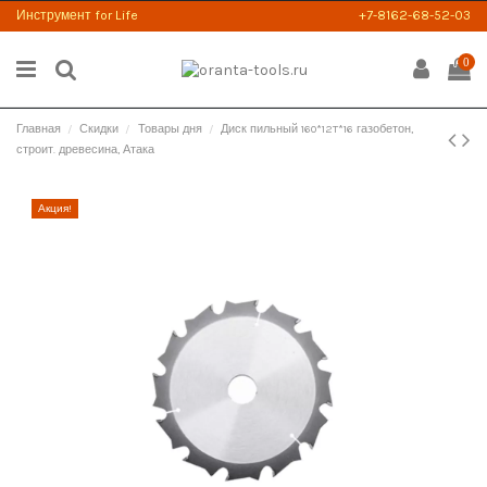
Инструмент for Life
+7-8162-68-52-03
0
Главная
Скидки
Товары дня
Диск пильный 160*12T*16 газобетон,
строит. древесина, Атака
Акция!