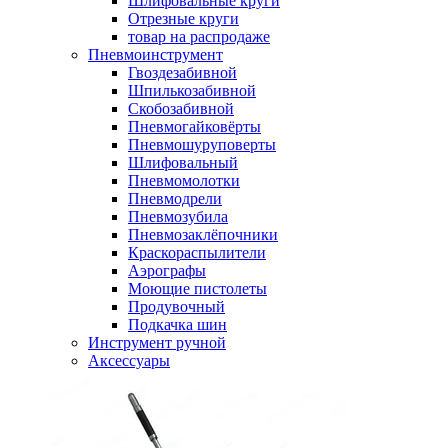
Шлифовальные круги
Отрезные круги
товар на распродаже
Пневмоинструмент
Гвоздезабивной
Шпилькозабивной
Скобозабивной
Пневмогайковёрты
Пневмошуруповерты
Шлифовальный
Пневмомолотки
Пневмодрели
Пневмозубила
Пневмозаклёпочники
Краскораспылители
Аэрографы
Моющие пистолеты
Продувочный
Подкачка шин
Инструмент ручной
Аксессуары