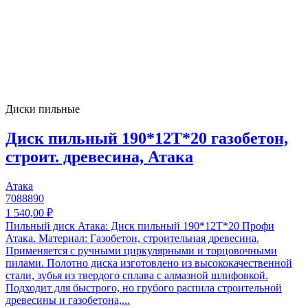
Диски пильные
Диск пильный 190*12T*20 газобетон,
строит. древесина, Атака
Атака
7088890
1 540,00 ₽
Пильный диск Атака: Диск пильный 190*12T*20 Профи
Атака. Материал: Газобетон, строительная древесина.
Применяется с ручными циркулярными и торцовочными
пилами. Полотно диска изготовлено из высококачественной
стали, зубья из твердого сплава с алмазной шлифовкой.
Подходит для быстрого, но грубого распила строительной
древесины и газобетона,...