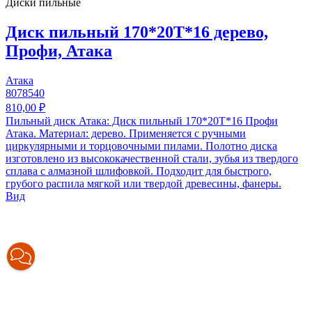
Диски пильные
Диск пильный 170*20T*16 дерево,
Профи, Атака
Атака
8078540
810,00 ₽
Пильный диск Атака: Диск пильный 170*20T*16 Профи
Атака. Материал: дерево. Применяется с ручными
циркулярными и торцовочными пилами. Полотно диска
изготовлено из высококачественной стали, зубья из твердого
сплава с алмазной шлифовкой. Подходит для быстрого,
грубого распила мягкой или твердой древесины, фанеры.
Вид