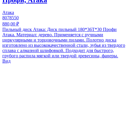
Атака
8078550
880,00 ₽
Пильный диск Атака: Диск пильный 180*36T*30 Профи
Атака. Материал: дерево. Применяется с ручными
циркулярными и торцовочными пилами. Полотно диска
изготовлено из высококачественной стали, зубья из твердого
сплава с алмазной шлифовкой. Подходит для быстрого,
грубого распила мягкой или твердой древесины, фанеры.
Вид