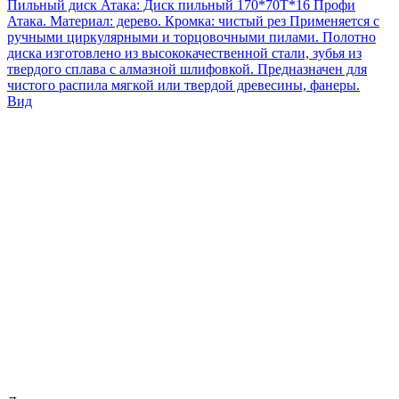
Пильный диск Атака: Диск пильный 170*70T*16 Профи
Атака. Материал: дерево. Кромка: чистый рез Применяется с
ручными циркулярными и торцовочными пилами. Полотно
диска изготовлено из высококачественной стали, зубья из
твердого сплава с алмазной шлифовкой. Предназначен для
чистого распила мягкой или твердой древесины, фанеры.
Вид