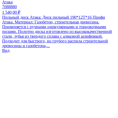
Атака
7088880
1 540,00 ₽
Пильный диск Атака: Диск пильный 190*12T*16 Профи
Атака. Материал: Газобетон, строительная древесина.
Применяется с ручными циркулярными и торцовочными
пилами. Полотно диска изготовлено из высококачественной
стали, зубья из твердого сплава с алмазной шлифовкой.
Подходит для быстрого, но грубого распила строительной
древесины и газобетона,...
Вид