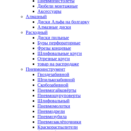
Пневмопистолеты
Дюбели монтажные
Аксессуары
Алмазный
Диски Альфа на болгарку
Алмазные диски
Расходный
Диски пильные
Буры перфораторные
Фрезы концевые
Шлифовальные круги
Отрезные круги
товар на распродаже
Пневмоинструмент
Гвоздезабивной
Шпилькозабивной
Скобозабивной
Пневмогайковёрты
Пневмошуруповерты
Шлифовальный
Пневмомолотки
Пневмодрели
Пневмозубила
Пневмозаклёпочники
Краскораспылители