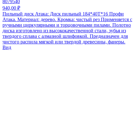
8079540
940,00 ₽
Пильный диск Атака: Диск пильный 184*40T*16 Профи
Атака. Материал: дерево. Кромка: чистый рез Применяется с
ручными циркулярными и торцовочными пилами. Полотно
диска изготовлено из высококачественной стали, зубья из
твердого сплава с алмазной шлифовкой. Предназначен для
чистого распила мягкой или твердой древесины, фанеры.
Вид