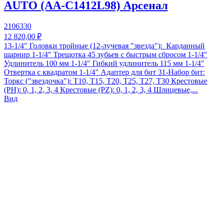
AUTO (AA-C1412L98) Арсенал
2106330
12 820,00 ₽
13-1/4" Головки тройные (12-лучевая "звезда"): Карданный
шарнир 1-1/4" Трещотка 45 зубьев с быстрым сбросом 1-1/4"
Удлинитель 100 мм 1-1/4" Гибкий удлинитель 115 мм 1-1/4"
Отвертка с квадратом 1-1/4" Адаптер для бит 31-Набор бит:
Торкс ("звездочка"): Т10, Т15, Т20, Т25, Т27, Т30 Крестовые
(PH): 0, 1, 2, 3, 4 Крестовые (PZ): 0, 1, 2, 3, 4 Шлицевые,...
Вид