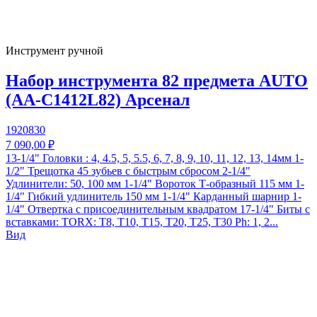
Инструмент ручной
Набор инструмента 82 предмета AUTO
(AA-C1412L82) Арсенал
1920830
7 090,00 ₽
13-1/4" Головки : 4, 4.5, 5, 5.5, 6, 7, 8, 9, 10, 11, 12, 13, 14мм 1-
1/2" Трещотка 45 зубьев с быстрым сбросом 2-1/4"
Удлинители: 50, 100 мм 1-1/4" Вороток Т-образный 115 мм 1-
1/4" Гибкий удлинитель 150 мм 1-1/4" Карданный шарнир 1-
1/4" Отвертка с присоединительным квадратом 17-1/4" Биты с
вставками: TORX: Т8, T10, T15, T20, T25, T30 Ph: 1, 2...
Вид