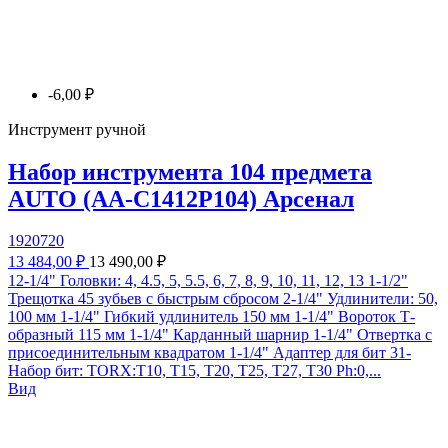
-6,00 ₽
Инструмент ручной
Набор инструмента 104 предмета
AUTO (AA-C1412P104) Арсенал
1920720
13 484,00 ₽
13 490,00 ₽
12-1/4" Головки: 4, 4.5, 5, 5.5, 6, 7, 8, 9, 10, 11, 12, 13 1-1/2"
Трещотка 45 зубьев с быстрым сбросом 2-1/4" Удлинители: 50,
100 мм 1-1/4" Гибкий удлинитель 150 мм 1-1/4" Вороток Т-
образный 115 мм 1-1/4" Карданный шарнир 1-1/4" Отвертка с
присоединительным квадратом 1-1/4" Адаптер для бит 31-
Набор бит: TORX:T10, T15, T20, T25, T27, T30 Ph:0,...
Вид