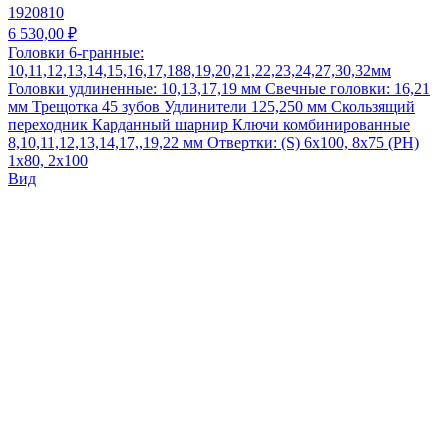
1920810
6 530,00 ₽
Головки 6-гранные:
10,11,12,13,14,15,16,17,188,19,20,21,22,23,24,27,30,32мм
Головки удлиненные: 10,13,17,19 мм Свечные головки: 16,21
мм Трещотка 45 зубов Удлинители 125,250 мм Скользящий
переходник Карданный шарнир Ключи комбинированные
8,10,11,12,13,14,17,,19,22 мм Отвертки: (S) 6x100, 8x75 (PH)
1x80, 2x100
Вид