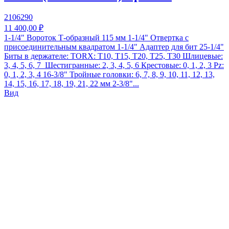
2106290
11 400,00 ₽
1-1/4" Вороток Т-образный 115 мм 1-1/4" Отвертка с
присоединительным квадратом 1-1/4" Адаптер для бит 25-1/4"
Биты в держателе: TORX: T10, T15, T20, T25, T30 Шлицевые:
3, 4, 5, 6, 7 Шестигранные: 2, 3, 4, 5, 6 Крестовые: 0, 1, 2, 3 Pz:
0, 1, 2, 3, 4 16-3/8" Тройные головки: 6, 7, 8, 9, 10, 11, 12, 13,
14, 15, 16, 17, 18, 19, 21, 22 мм 2-3/8"...
Вид