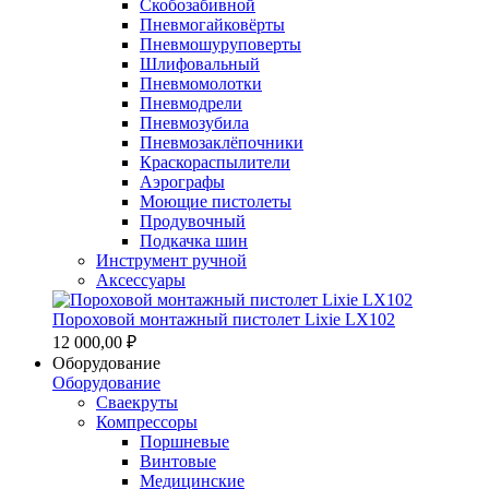
Скобозабивной
Пневмогайковёрты
Пневмошуруповерты
Шлифовальный
Пневмомолотки
Пневмодрели
Пневмозубила
Пневмозаклёпочники
Краскораспылители
Аэрографы
Моющие пистолеты
Продувочный
Подкачка шин
Инструмент ручной
Аксессуары
Пороховой монтажный пистолет Lixie LX102
12 000,00 ₽
Оборудование
Оборудование
Сваекруты
Компрессоры
Поршневые
Винтовые
Медицинские