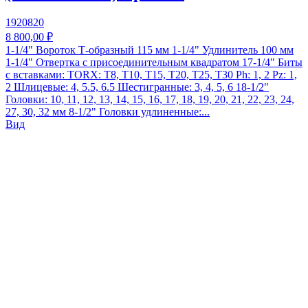
1920820
8 800,00 ₽
1-1/4" Вороток Т-образный 115 мм 1-1/4" Удлинитель 100 мм
1-1/4" Отвертка с присоединительным квадратом 17-1/4" Биты
с вставками: TORX: Т8, T10, T15, T20, T25, T30 Ph: 1, 2 Pz: 1,
2 Шлицевые: 4, 5.5, 6.5 Шестигранные: 3, 4, 5, 6 18-1/2"
Головки: 10, 11, 12, 13, 14, 15, 16, 17, 18, 19, 20, 21, 22, 23, 24,
27, 30, 32 мм 8-1/2" Головки удлиненные:...
Вид