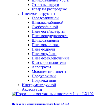
Шлифовальные круги
Отрезные круги
товар на распродаже
Пневмоинструмент
Гвоздезабивной
Шпилькозабивной
Скобозабивной
Пневмогайковёрты
Пневмошуруповерты
Шлифовальный
Пневмомолотки
Пневмодрели
Пневмозубила
Пневмозаклёпочники
Краскораспылители
Аэрографы
Моющие пистолеты
Продувочный
Подкачка шин
Инструмент ручной
Аксессуары
Пороховой монтажный пистолет Lixie LX102