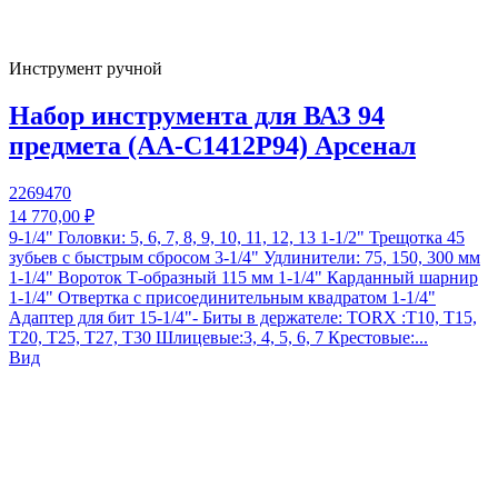
Инструмент ручной
Набор инструмента для ВАЗ 94
предмета (AA-C1412P94) Арсенал
2269470
14 770,00 ₽
9-1/4" Головки: 5, 6, 7, 8, 9, 10, 11, 12, 13 1-1/2" Трещотка 45
зубьев с быстрым сбросом 3-1/4" Удлинители: 75, 150, 300 мм
1-1/4" Вороток Т-образный 115 мм 1-1/4" Карданный шарнир
1-1/4" Отвертка с присоединительным квадратом 1-1/4"
Адаптер для бит 15-1/4"- Биты в держателе: TORX :T10, T15,
T20, T25, T27, T30 Шлицевые:3, 4, 5, 6, 7 Крестовые:...
Вид