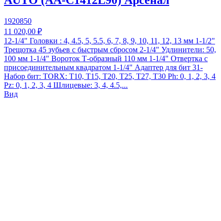
AUTO (AA-C1412L90) Арсенал
1920850
11 020,00 ₽
12-1/4" Головки : 4, 4.5, 5, 5.5, 6, 7, 8, 9, 10, 11, 12, 13 мм 1-1/2"
Трещотка 45 зубьев с быстрым сбросом 2-1/4" Удлинители: 50,
100 мм 1-1/4" Вороток Т-образный 110 мм 1-1/4" Отвертка с
присоединительным квадратом 1-1/4" Адаптер для бит 31-
Набор бит: TORX: T10, T15, T20, T25, T27, T30 Ph: 0, 1, 2, 3, 4
Pz: 0, 1, 2, 3, 4 Шлицевые: 3, 4, 4.5,...
Вид