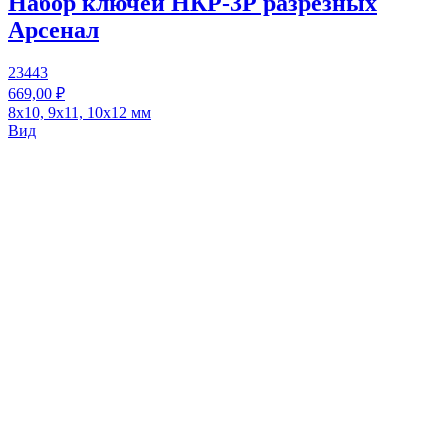
Набор ключей НКР-3Р разрезных
Арсенал
23443
669,00 ₽
8х10, 9х11, 10х12 мм
Вид