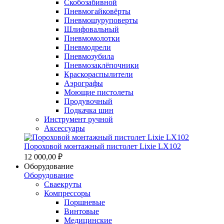
Скобозабивной
Пневмогайковёрты
Пневмошуруповерты
Шлифовальный
Пневмомолотки
Пневмодрели
Пневмозубила
Пневмозаклёпочники
Краскораспылители
Аэрографы
Моющие пистолеты
Продувочный
Подкачка шин
Инструмент ручной
Аксессуары
Пороховой монтажный пистолет Lixie LX102
12 000,00 ₽
Оборудование
Оборудование
Сваекруты
Компрессоры
Поршневые
Винтовые
Медицинские