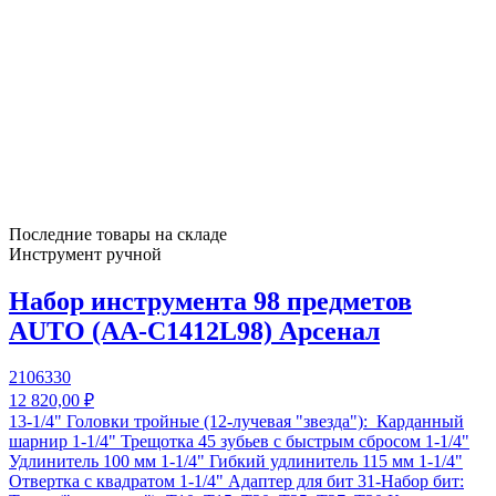
Последние товары на складе
Инструмент ручной
Набор инструмента 98 предметов
AUTO (AA-C1412L98) Арсенал
2106330
12 820,00 ₽
13-1/4" Головки тройные (12-лучевая "звезда"): Карданный
шарнир 1-1/4" Трещотка 45 зубьев с быстрым сбросом 1-1/4"
Удлинитель 100 мм 1-1/4" Гибкий удлинитель 115 мм 1-1/4"
Отвертка с квадратом 1-1/4" Адаптер для бит 31-Набор бит: