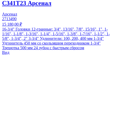
C341T23 Арсенал
Арсенал
2713490
15 180,00 ₽
16-3/4" Головки 12-гранные: 3/4", 13/16", 7/8", 15/16", 1", 1-
1/16", 1-1/8", 1-3/16", 1-1/4", 1-5/16", 1-3/8", 1-7/16", 1-1/2", 1-
5/8", 1-3/4", 2" 3-3/4" Удлинители: 100, 200, 400 мм 1-3/4"
Удгинитель 450 мм со скользящим переходником 1-3/4"
Трещотка 500 мм 24 зубца с быстрым сбросом
Вид