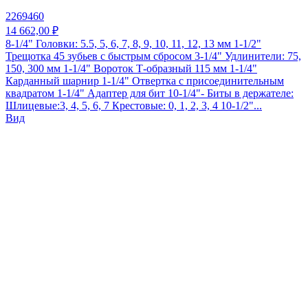
2269460
14 662,00 ₽
8-1/4" Головки: 5.5, 5, 6, 7, 8, 9, 10, 11, 12, 13 мм 1-1/2"
Трещотка 45 зубьев с быстрым сбросом 3-1/4" Удлинители: 75,
150, 300 мм 1-1/4" Вороток Т-образный 115 мм 1-1/4"
Карданный шарнир 1-1/4" Отвертка с присоединительным
квадратом 1-1/4" Адаптер для бит 10-1/4"- Биты в держателе:
Шлицевые:3, 4, 5, 6, 7 Крестовые: 0, 1, 2, 3, 4 10-1/2"...
Вид