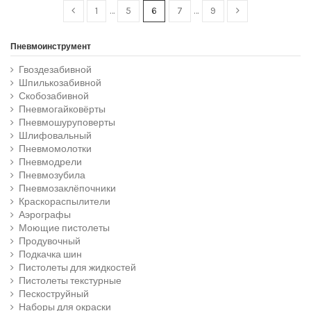
1
…
5
6
7
…
9
Пневмоинструмент
Гвоздезабивной
Шпилькозабивной
Скобозабивной
Пневмогайковёрты
Пневмошуруповерты
Шлифовальный
Пневмомолотки
Пневмодрели
Пневмозубила
Пневмозаклёпочники
Краскораспылители
Аэрографы
Моющие пистолеты
Продувочный
Подкачка шин
Пистолеты для жидкостей
Пистолеты текстурные
Пескоструйный
Наборы для окраски