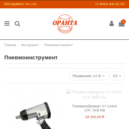
Инструмент for Life
+7-8162-68-52-03
0
Главная
Инструмент
Пневмоинструмент
Пневмоинструмент
Названию: от А к Я
20
Пневмогайковерт ST-5561K
3/4", 948 Нм
32 310,00 ₽